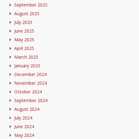
September 2025
August 2025
July 2025
June 2025
May 2025
April 2025
March 2025
January 2025
December 2024
November 2024
October 2024
September 2024
August 2024
July 2024
June 2024
May 2024