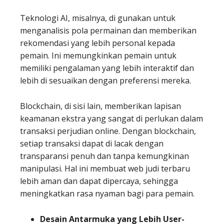
Teknologi AI, misalnya, di gunakan untuk
menganalisis pola permainan dan memberikan
rekomendasi yang lebih personal kepada
pemain. Ini memungkinkan pemain untuk
memiliki pengalaman yang lebih interaktif dan
lebih di sesuaikan dengan preferensi mereka.
Blockchain, di sisi lain, memberikan lapisan
keamanan ekstra yang sangat di perlukan dalam
transaksi perjudian online. Dengan blockchain,
setiap transaksi dapat di lacak dengan
transparansi penuh dan tanpa kemungkinan
manipulasi. Hal ini membuat web judi terbaru
lebih aman dan dapat dipercaya, sehingga
meningkatkan rasa nyaman bagi para pemain.
Desain Antarmuka yang Lebih User-