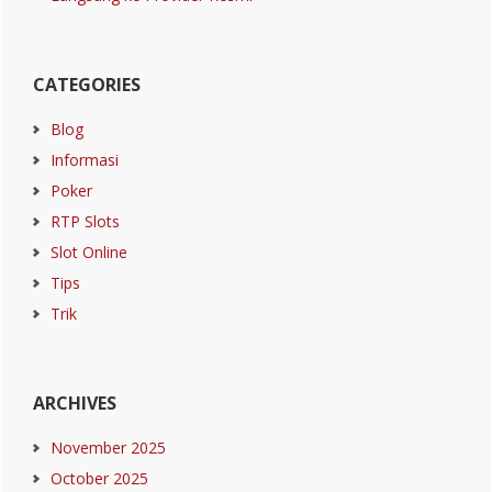
CATEGORIES
Blog
Informasi
Poker
RTP Slots
Slot Online
Tips
Trik
ARCHIVES
November 2025
October 2025