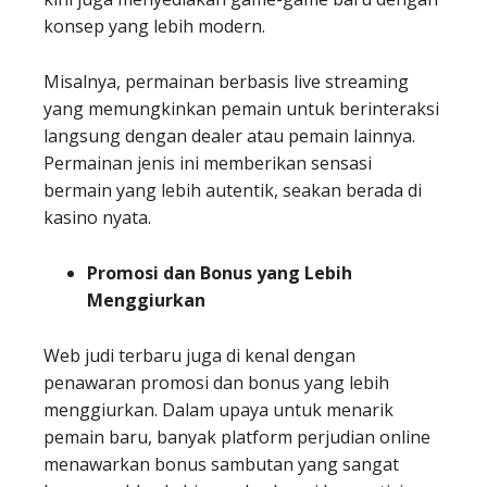
konsep yang lebih modern.
Misalnya, permainan berbasis live streaming
yang memungkinkan pemain untuk berinteraksi
langsung dengan dealer atau pemain lainnya.
Permainan jenis ini memberikan sensasi
bermain yang lebih autentik, seakan berada di
kasino nyata.
Promosi dan Bonus yang Lebih
Menggiurkan
Web judi terbaru juga di kenal dengan
penawaran promosi dan bonus yang lebih
menggiurkan. Dalam upaya untuk menarik
pemain baru, banyak platform perjudian online
menawarkan bonus sambutan yang sangat