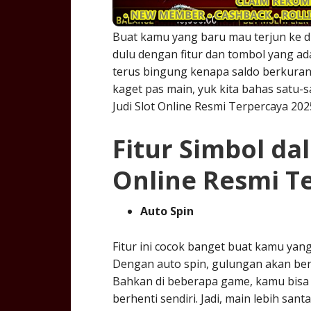
Buat kamu yang baru mau terjun ke du
dulu dengan fitur dan tombol yang ad
terus bingung kenapa saldo berkurang
kaget pas main, yuk kita bahas satu-s
Judi Slot Online Resmi Terpercaya 202
Fitur Simbol dal
Online Resmi T
Auto Spin
Fitur ini cocok banget buat kamu yan
Dengan auto spin, gulungan akan ber
Bahkan di beberapa game, kamu bisa
berhenti sendiri. Jadi, main lebih san