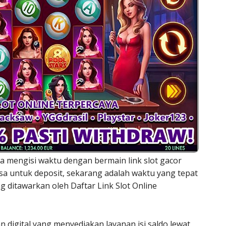
 mengisi waktu dengan bermain link slot gacor
lsa untuk deposit, sekarang adalah waktu yang tepat
ditawarkan oleh Daftar Link Slot Online
 digital yang menyediakan layanan isi saldo lewat