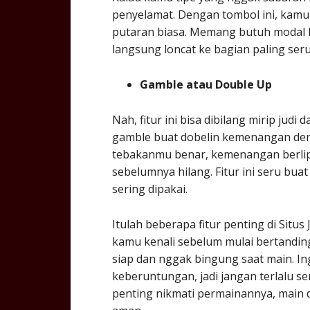
penyelamat. Dengan tombol ini, kamu
putaran biasa. Memang butuh modal le
langsung loncat ke bagian paling ser
Gamble atau Double Up
Nah, fitur ini bisa dibilang mirip judi
gamble buat dobelin kemenangan deng
tebakanmu benar, kemenangan berlip
sebelumnya hilang. Fitur ini seru buat 
sering dipakai.
Itulah beberapa fitur penting di Situs
kamu kenali sebelum mulai bertanding
siap dan nggak bingung saat main. Ing
keberuntungan, jadi jangan terlalu se
penting nikmati permainannya, main d