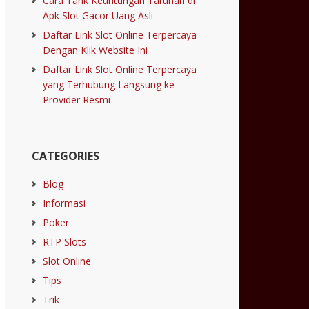
Cara Tarik Keuntungan Taruhan di
Apk Slot Gacor Uang Asli
Daftar Link Slot Online Terpercaya
Dengan Klik Website Ini
Daftar Link Slot Online Terpercaya
yang Terhubung Langsung ke
Provider Resmi
CATEGORIES
Blog
Informasi
Poker
RTP Slots
Slot Online
Tips
Trik