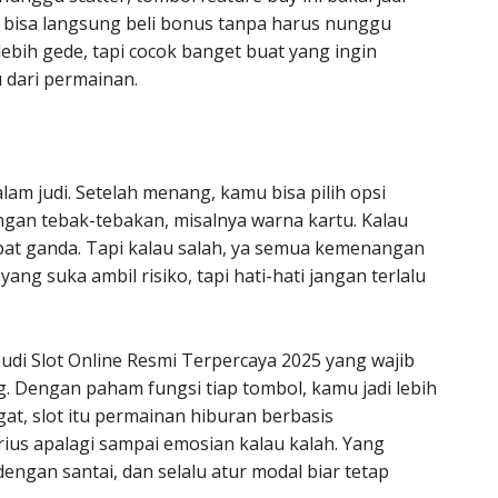
 bisa langsung beli bonus tanpa harus nunggu
bih gede, tapi cocok banget buat yang ingin
u dari permainan.
 dalam judi. Setelah menang, kamu bisa pilih opsi
an tebak-tebakan, misalnya warna kartu. Kalau
at ganda. Tapi kalau salah, ya semua kemenangan
yang suka ambil risiko, tapi hati-hati jangan terlalu
 Judi Slot Online Resmi Terpercaya 2025 yang wajib
. Dengan paham fungsi tiap tombol, kamu jadi lebih
at, slot itu permainan hiburan berbasis
rius apalagi sampai emosian kalau kalah. Yang
engan santai, dan selalu atur modal biar tetap