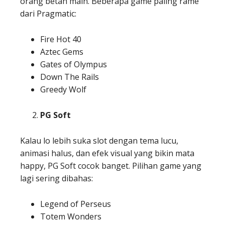
orang betah main. Beberapa game paling rame
dari Pragmatic:
Fire Hot 40
Aztec Gems
Gates of Olympus
Down The Rails
Greedy Wolf
PG Soft
Kalau lo lebih suka slot dengan tema lucu,
animasi halus, dan efek visual yang bikin mata
happy, PG Soft cocok banget. Pilihan game yang
lagi sering dibahas:
Legend of Perseus
Totem Wonders