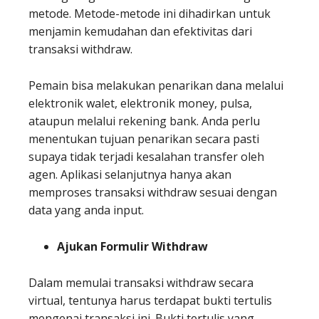
metode. Metode-metode ini dihadirkan untuk
menjamin kemudahan dan efektivitas dari
transaksi withdraw.
Pemain bisa melakukan penarikan dana melalui
elektronik walet, elektronik money, pulsa,
ataupun melalui rekening bank. Anda perlu
menentukan tujuan penarikan secara pasti
supaya tidak terjadi kesalahan transfer oleh
agen. Aplikasi selanjutnya hanya akan
memproses transaksi withdraw sesuai dengan
data yang anda input.
Ajukan Formulir Withdraw
Dalam memulai transaksi withdraw secara
virtual, tentunya harus terdapat bukti tertulis
mengenai transaksi ini. Bukti tertulis yang