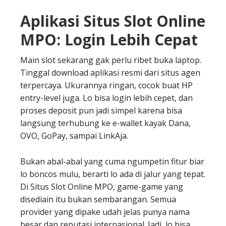
Aplikasi Situs Slot Online
MPO: Login Lebih Cepat
Main slot sekarang gak perlu ribet buka laptop.
Tinggal download aplikasi resmi dari situs agen
terpercaya. Ukurannya ringan, cocok buat HP
entry-level juga. Lo bisa login lebih cepet, dan
proses deposit pun jadi simpel karena bisa
langsung terhubung ke e-wallet kayak Dana,
OVO, GoPay, sampai LinkAja.
Bukan abal-abal yang cuma ngumpetin fitur biar
lo boncos mulu, berarti lo ada di jalur yang tepat.
Di Situs Slot Online MPO, game-game yang
disediain itu bukan sembarangan. Semua
provider yang dipake udah jelas punya nama
besar dan reputasi internasional. Jadi, lo bisa