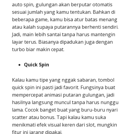
auto spin, gulungan akan berputar otomatis
sesuai jumlah yang kamu tentukan. Bahkan di
beberapa game, kamu bisa atur batas menang
atau kalah supaya putarannya berhenti sendiri.
Jadi, main lebih santai tanpa harus mantengin
layar terus. Biasanya dipadukan juga dengan
turbo biar makin cepat.
Quick Spin
Kalau kamu tipe yang nggak sabaran, tombol
quick spin ini pasti jadi favorit. Fungsinya buat
mempercepat animasi putaran gulungan, jadi
hasilnya langsung muncul tanpa harus nunggu
lama. Cocok banget buat yang buru-buru nyari
scatter atau bonus. Tapi kalau kamu suka
menikmati efek visual keren dari slot, mungkin
fitur ini jarang dipakai.