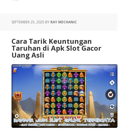
SEPTEMBER 25, 2025
BY
RAY MECHANIC
Cara Tarik Keuntungan
Taruhan di Apk Slot Gacor
Uang Asli