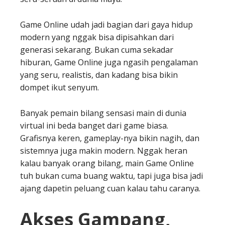
Game Online udah jadi bagian dari gaya hidup
modern yang nggak bisa dipisahkan dari
generasi sekarang.
Bukan cuma sekadar
hiburan, Game Online juga ngasih pengalaman
yang seru, realistis, dan kadang bisa bikin
dompet ikut senyum.
Banyak pemain bilang sensasi main di dunia
virtual ini beda banget dari game biasa.
Grafisnya keren, gameplay-nya bikin nagih, dan
sistemnya juga makin modern. Nggak heran
kalau banyak orang bilang, main Game Online
tuh bukan cuma buang waktu, tapi juga bisa jadi
ajang dapetin peluang cuan kalau tahu caranya.
Akses Gampang,