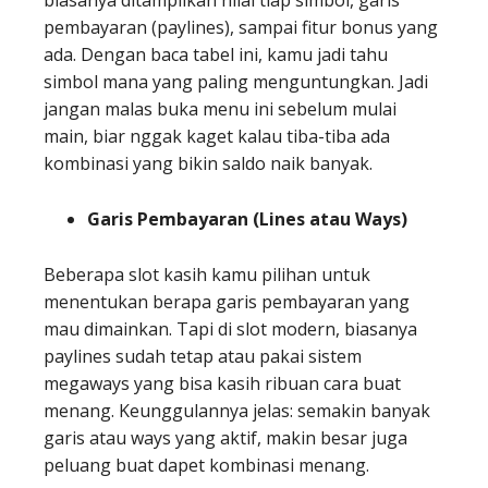
pembayaran (paylines), sampai fitur bonus yang
ada. Dengan baca tabel ini, kamu jadi tahu
simbol mana yang paling menguntungkan. Jadi
jangan malas buka menu ini sebelum mulai
main, biar nggak kaget kalau tiba-tiba ada
kombinasi yang bikin saldo naik banyak.
Garis Pembayaran (Lines atau Ways)
Beberapa slot kasih kamu pilihan untuk
menentukan berapa garis pembayaran yang
mau dimainkan. Tapi di slot modern, biasanya
paylines sudah tetap atau pakai sistem
megaways yang bisa kasih ribuan cara buat
menang. Keunggulannya jelas: semakin banyak
garis atau ways yang aktif, makin besar juga
peluang buat dapet kombinasi menang.