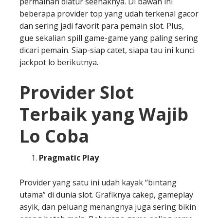
permainan diatur seenaknya.
Di bawah ini
beberapa provider top yang udah terkenal gacor
dan sering jadi favorit para pemain slot. Plus,
gue sekalian spill game-game yang paling sering
dicari pemain. Siap-siap catet, siapa tau ini kunci
jackpot lo berikutnya.
Provider Slot
Terbaik yang Wajib
Lo Coba
Pragmatic Play
Provider yang satu ini udah kayak “bintang
utama” di dunia slot. Grafiknya cakep, gameplay
asyik, dan peluang menangnya juga sering bikin