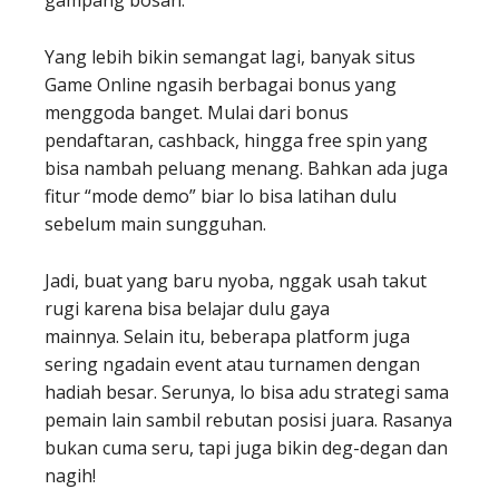
Yang lebih bikin semangat lagi, banyak situs
Game Online ngasih berbagai bonus yang
menggoda banget. Mulai dari bonus
pendaftaran, cashback, hingga free spin yang
bisa nambah peluang menang. Bahkan ada juga
fitur “mode demo” biar lo bisa latihan dulu
sebelum main sungguhan.
Jadi, buat yang baru nyoba, nggak usah takut
rugi karena bisa belajar dulu gaya
mainnya.
Selain itu, beberapa platform juga
sering ngadain event atau turnamen dengan
hadiah besar. Serunya, lo bisa adu strategi sama
pemain lain sambil rebutan posisi juara. Rasanya
bukan cuma seru, tapi juga bikin deg-degan dan
nagih!