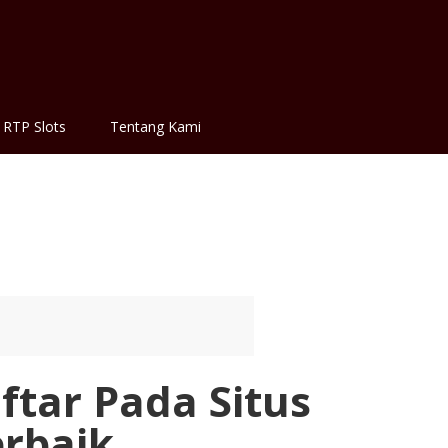
RTP Slots
Tentang Kami
tar Pada Situs
erbaik