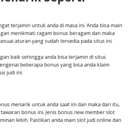
at terjamin untuk anda di masa ini. Anda bisa main
a dengan menikmati ragam bonus beragam dan maka
 sesuai aturan yang sudah tersedia pada situs ini.
ngan baik sehingga anda bisa terjamin di situs
s mengenai beberapa bonus yang bisa anda klaim
 judi ini.
us menarik untuk anda saat ini dan maka dari itu,
 tawaran bonus ini. Jenis bonus new member slot
minan lebih. Pastikan anda main slot judi online dan