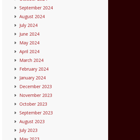
September 2024
August 2024
July 2024
June 2024
May 2024
April 2024
March 2024
February 2024
January 2024
December 2023
November 2023
October 2023
September 2023
August 2023
July 2023
May 2023