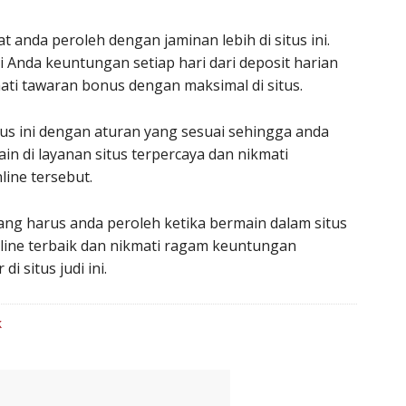
t anda peroleh dengan jaminan lebih di situs ini.
i Anda keuntungan setiap hari dari deposit harian
ati tawaran bonus dengan maksimal di situs.
us ini dengan aturan yang sesuai sehingga anda
Main di layanan situs terpercaya dan nikmati
line tersebut.
ng harus anda peroleh ketika bermain dalam situs
online terbaik dan nikmati ragam keuntungan
i situs judi ini.
k