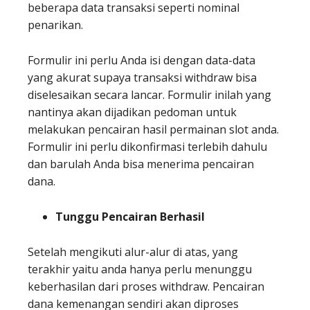
beberapa data transaksi seperti nominal
penarikan.
Formulir ini perlu Anda isi dengan data-data
yang akurat supaya transaksi withdraw bisa
diselesaikan secara lancar. Formulir inilah yang
nantinya akan dijadikan pedoman untuk
melakukan pencairan hasil permainan slot anda.
Formulir ini perlu dikonfirmasi terlebih dahulu
dan barulah Anda bisa menerima pencairan
dana.
Tunggu Pencairan Berhasil
Setelah mengikuti alur-alur di atas, yang
terakhir yaitu anda hanya perlu menunggu
keberhasilan dari proses withdraw. Pencairan
dana kemenangan sendiri akan diproses