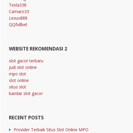
Tesla338
Camaro33
Lexus888
QQfullbet
WEBSITE REKOMENDASI 2
slot gacor terbaru
judi slot online
mpo slot
slot online
situs slot
bandar slot gacor
RECENT POSTS
Provider Terbaik Situs Slot Online MPO