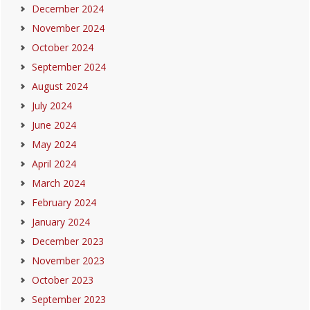
December 2024
November 2024
October 2024
September 2024
August 2024
July 2024
June 2024
May 2024
April 2024
March 2024
February 2024
January 2024
December 2023
November 2023
October 2023
September 2023