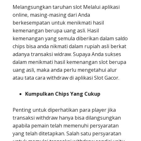
Melangsungkan taruhan slot Melalui aplikasi
online, masing-masing dari Anda
berkesempatan untuk menikmati hasil
kemenangan berupa uang asli. Hasil
kemenangan yang semula diberikan dalam saldo
chips bisa anda nikmati dalam rupiah asli berkat
adanya transaksi widraw. Supaya Anda sukses
dalam menikmati hasil kemenangan slot berupa
uang asli, maka anda perlu mengetahui alur
atau tata cara withdraw di aplikasi Slot Gacor.
Kumpulkan Chips Yang Cukup
Penting untuk diperhatikan para player jika
transaksi withdraw hanya bisa dilangsungkan
apabila pemain telah memenuhi persyaratan
yang telah ditetapkan. Salah satu persyaratan