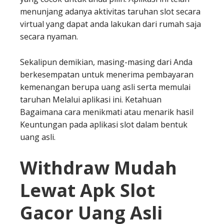
menunjang adanya aktivitas taruhan slot secara
virtual yang dapat anda lakukan dari rumah saja
secara nyaman.
Sekalipun demikian, masing-masing dari Anda
berkesempatan untuk menerima pembayaran
kemenangan berupa uang asli serta memulai
taruhan Melalui aplikasi ini. Ketahuan
Bagaimana cara menikmati atau menarik hasil
Keuntungan pada aplikasi slot dalam bentuk
uang asli.
Withdraw Mudah
Lewat Apk Slot
Gacor Uang Asli