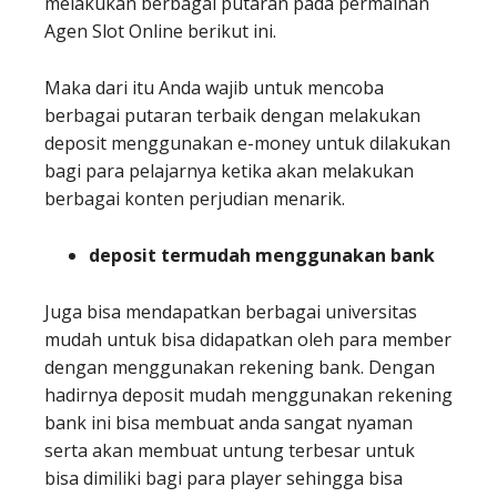
melakukan berbagai putaran pada permainan
Agen Slot Online berikut ini.
Maka dari itu Anda wajib untuk mencoba
berbagai putaran terbaik dengan melakukan
deposit menggunakan e-money untuk dilakukan
bagi para pelajarnya ketika akan melakukan
berbagai konten perjudian menarik.
deposit termudah menggunakan bank
Juga bisa mendapatkan berbagai universitas
mudah untuk bisa didapatkan oleh para member
dengan menggunakan rekening bank. Dengan
hadirnya deposit mudah menggunakan rekening
bank ini bisa membuat anda sangat nyaman
serta akan membuat untung terbesar untuk
bisa dimiliki bagi para player sehingga bisa