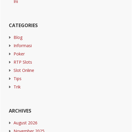
Ini
CATEGORIES
Blog
Informasi
Poker
RTP Slots
Slot Online
Tips
Trik
ARCHIVES
August 2026
November 2025