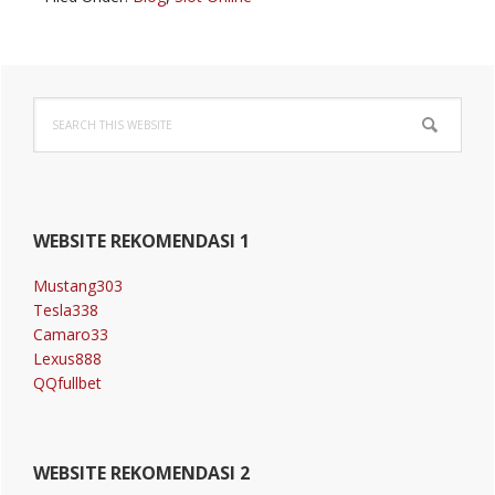
Primary
Search
Sidebar
this
website
WEBSITE REKOMENDASI 1
Mustang303
Tesla338
Camaro33
Lexus888
QQfullbet
WEBSITE REKOMENDASI 2