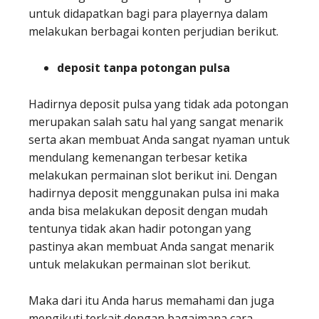
untuk didapatkan bagi para playernya dalam
melakukan berbagai konten perjudian berikut.
deposit tanpa potongan pulsa
Hadirnya deposit pulsa yang tidak ada potongan
merupakan salah satu hal yang sangat menarik
serta akan membuat Anda sangat nyaman untuk
mendulang kemenangan terbesar ketika
melakukan permainan slot berikut ini. Dengan
hadirnya deposit menggunakan pulsa ini maka
anda bisa melakukan deposit dengan mudah
tentunya tidak akan hadir potongan yang
pastinya akan membuat Anda sangat menarik
untuk melakukan permainan slot berikut.
Maka dari itu Anda harus memahami dan juga
mengikuti terkait dengan bagaimana cara