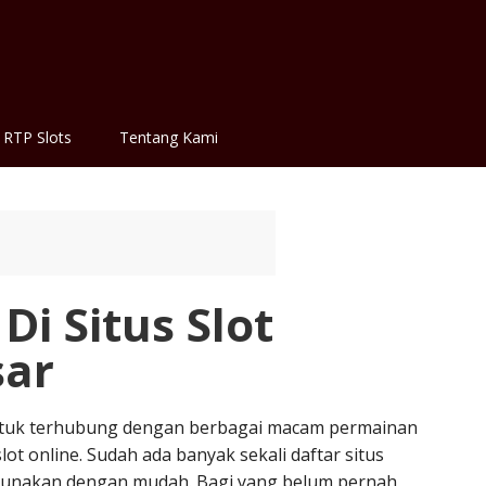
RTP Slots
Tentang Kami
Di Situs Slot
sar
ntuk terhubung dengan berbagai macam permainan
ot online. Sudah ada banyak sekali daftar situs
 gunakan dengan mudah. Bagi yang belum pernah