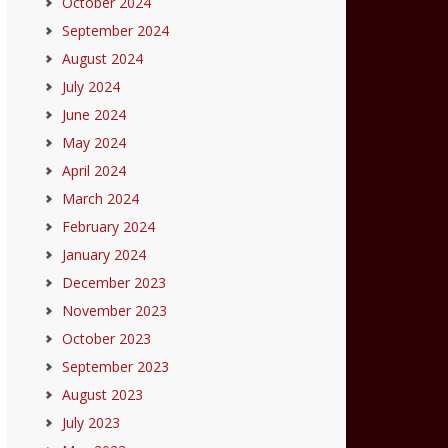
October 2024
September 2024
August 2024
July 2024
June 2024
May 2024
April 2024
March 2024
February 2024
January 2024
December 2023
November 2023
October 2023
September 2023
August 2023
July 2023