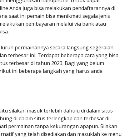
ah menggunakan handphone. Untuk dapat
ine Anda juga bisa melakukan pendaftarannya di
ena saat ini pemain bisa menikmati segala jenis
melakukan pembayaran melalui via bank atau
lsa.
eluruh permainannya secara langsung segeralah
dan terbesar ini. Terdapat beberapa cara yang bisa
itus terbesar di tahun 2023. Bagi yang belum
kut ini beberapa langkah yang harus anda
tu silakan masuk terlebih dahulu di dalam situs
abung di dalam situs terlengkap dan terbesar di
ati permainan tanpa kekurangan apapun. Silakan
ernatif yang telah disediakan dan masuklah ke menu