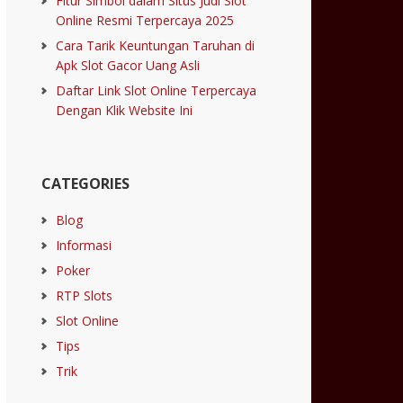
Fitur Simbol dalam Situs Judi Slot
Online Resmi Terpercaya 2025
Cara Tarik Keuntungan Taruhan di
Apk Slot Gacor Uang Asli
Daftar Link Slot Online Terpercaya
Dengan Klik Website Ini
CATEGORIES
Blog
Informasi
Poker
RTP Slots
Slot Online
Tips
Trik