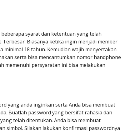
r
beberapa syarat dan ketentuan yang telah
ne Terbesar. Biasanya ketika ingin menjadi member
ia minimal 18 tahun. Kemudian wajib menyertakan
gunakan serta bisa mencantumkan nomor handphone
dah memenuhi persyaratan ini bisa melakukan
d yang anda inginkan serta Anda bisa membuat
da. Buatlah password yang bersifat rahasia dan
yang telah ditentukan. Anda bisa membuat
n simbol. Silakan lakukan konfirmasi passwordnya