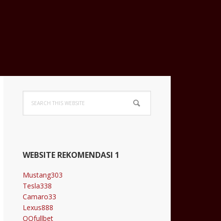
Primary
Search
Sidebar
this
website
WEBSITE REKOMENDASI 1
Mustang303
Tesla338
Camaro33
Lexus888
QQfullbet