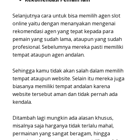
Selanjutnya cara untuk bisa memilih agen slot
online yaitu dengan menanyakan mengenai
rekomendasi agen yang tepat kepada para
pemain yang sudah lama, ataupun yang sudah
profesional. Sebelumnya mereka pasti memiliki
tempat ataupun agen andalan.
Sehingga kamu tidak akan salah dalam memilih
tempat ataupun website. Selain itu mereka juga
biasanya memiliki tempat andalan karena
website tersebut aman dan tidak pernah ada
kendala.
Ditambah lagi mungkin ada alasan khusus,
misalnya saja harganya tidak terlalu mahal,
permainan yang sangat beragam, hingga