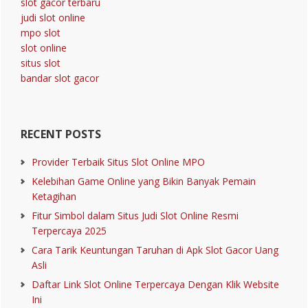
slot gacor terbaru
judi slot online
mpo slot
slot online
situs slot
bandar slot gacor
RECENT POSTS
Provider Terbaik Situs Slot Online MPO
Kelebihan Game Online yang Bikin Banyak Pemain
Ketagihan
Fitur Simbol dalam Situs Judi Slot Online Resmi
Terpercaya 2025
Cara Tarik Keuntungan Taruhan di Apk Slot Gacor Uang
Asli
Daftar Link Slot Online Terpercaya Dengan Klik Website
Ini