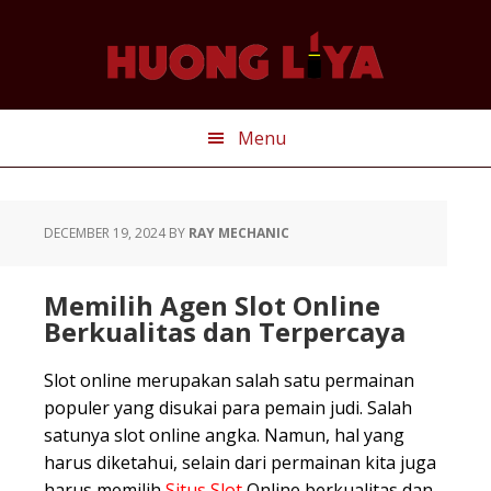
Skip
Skip
Skip
to
to
to
primary
main
primary
navigation
content
sidebar
Menu
DECEMBER 19, 2024
BY
RAY MECHANIC
Memilih Agen Slot Online
Berkualitas dan Terpercaya
Slot online merupakan salah satu permainan
populer yang disukai para pemain judi. Salah
satunya slot online angka. Namun, hal yang
harus diketahui, selain dari permainan kita juga
harus memilih
Situs Slot
Online berkualitas dan